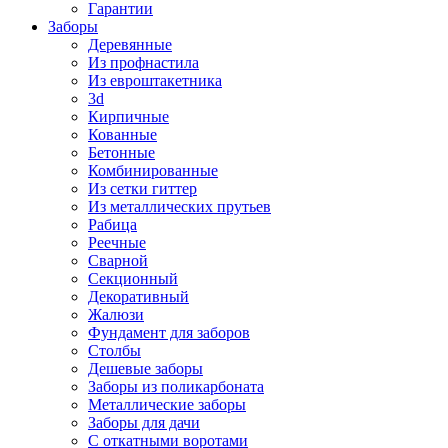
Гарантии
Заборы
Деревянные
Из профнастила
Из евроштакетника
3d
Кирпичные
Кованные
Бетонные
Комбинированные
Из сетки гиттер
Из металлических прутьев
Рабица
Реечные
Сварной
Секционный
Декоративный
Жалюзи
Фундамент для заборов
Столбы
Дешевые заборы
Заборы из поликарбоната
Металлические заборы
Заборы для дачи
С откатными воротами