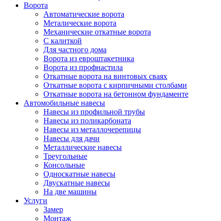
Ворота
Автоматические ворота
Металические ворота
Механические откатные ворота
С калиткой
Для частного дома
Ворота из евроштакетника
Ворота из профнастила
Откатные ворота на винтовых сваях
Откатные ворота с кирпичными столбами
Откатные ворота на бетонном фундаменте
Автомобильные навесы
Навесы из профильной трубы
Навесы из поликарбоната
Навесы из металлочерепицы
Навесы для дачи
Металлические навесы
Треугольные
Консольные
Односкатные навесы
Двускатные навесы
На две машины
Услуги
Замер
Монтаж