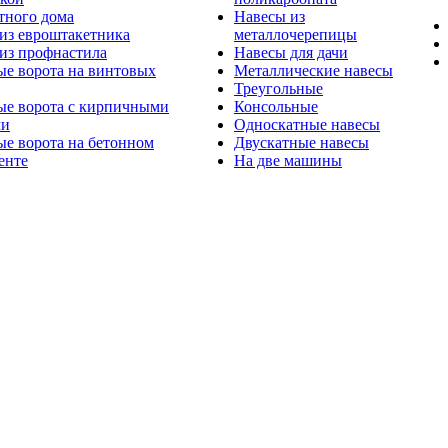
тного дома
Навесы из
из евроштакетника
металлочерепицы
из профнастила
Навесы для дачи
ые ворота на винтовых
Металлические навесы
Треугольные
ые ворота с кирпичными
Консольные
ми
Односкатные навесы
е ворота на бетонном
Двускатные навесы
енте
На две машины