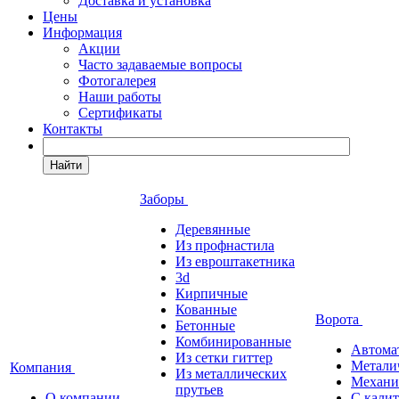
Доставка и установка
Цены
Информация
Акции
Часто задаваемые вопросы
Фотогалерея
Наши работы
Сертификаты
Контакты
Найти
Заборы
Деревянные
Из профнастила
Из евроштакетника
3d
Кирпичные
Кованные
Ворота
Бетонные
Комбинированные
Автома
Из сетки гиттер
Метали
Компания
Из металлических
Механи
прутьев
О компании
С кали