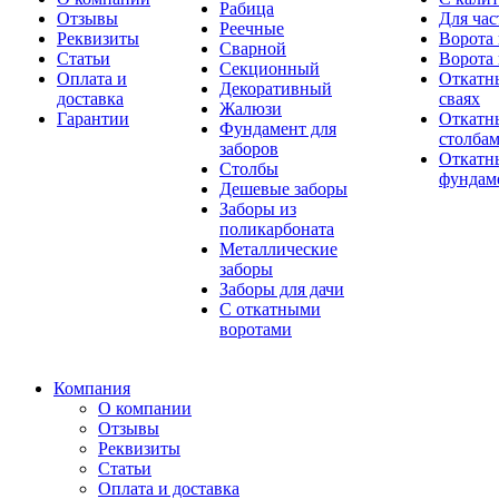
Рабица
Отзывы
Для час
Реечные
Реквизиты
Ворота 
Сварной
Статьи
Ворота 
Секционный
Оплата и
Откатн
Декоративный
доставка
сваях
Жалюзи
Гарантии
Откатн
Фундамент для
столба
заборов
Откатны
Столбы
фундам
Дешевые заборы
Заборы из
поликарбоната
Металлические
заборы
Заборы для дачи
С откатными
воротами
Компания
О компании
Отзывы
Реквизиты
Статьи
Оплата и доставка