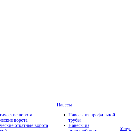
Навесы
тические ворота
Навесы из профильной
ческие ворота
трубы
ческие откатные ворота
Навесы из
Услу
ткой
поликарбоната