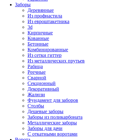
Заборы
Деревянные
Из профнастила
Из евроштакетника
3d
Кирпичные
Кованные
Бетонные
Комбинированные
Из сетки гиттер
Из металлических прутьев
Рабица
Реечные
Сварной
Секционный
Декоративный
Жалюзи
Фундамент для заборов
Столбы
Дешевые заборы
Заборы из поликарбоната
Металлические заборы
Заборы для дачи
С откатными воротами
Ворота