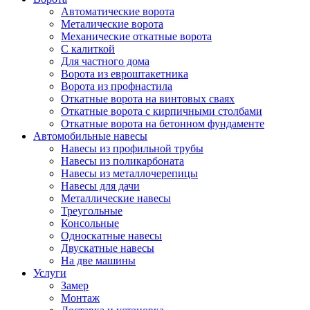
Автоматические ворота
Металические ворота
Механические откатные ворота
С калиткой
Для частного дома
Ворота из евроштакетника
Ворота из профнастила
Откатные ворота на винтовых сваях
Откатные ворота с кирпичными столбами
Откатные ворота на бетонном фундаменте
Автомобильные навесы
Навесы из профильной трубы
Навесы из поликарбоната
Навесы из металлочерепицы
Навесы для дачи
Металлические навесы
Треугольные
Консольные
Односкатные навесы
Двускатные навесы
На две машины
Услуги
Замер
Монтаж