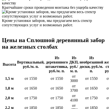
Кратчайшие сроки проведения монтажа без ущерба качеству
Кроме установки заборов, мы предлагаем весь спектр
сопутствующих услуг и возможных работ.
Цены на Сплошной деревянный забор
на железных столбах
Из
Из
Из
Вертикальный,
деревянного
ДКП,
необрезанной
же
Высота
руб./м. п.
штакетника,
руб./
доски, руб./м.
с
руб./м. п.
м. п.
п.
ру
от
1,5 м
от 1550
от 1550
от 1550
о
3000
от
1,8 м
от 1650
от 1650
от 1650
о
3700
от
2,0 м
от 1750
от 1750
от 1750
о
4100
от
2,2 м
от 1850
от 1850
от 1850
о