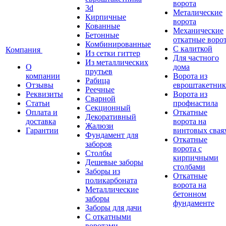
ворота
3d
Металические
Кирпичные
ворота
Кованные
Механические
Бетонные
откатные воро
Комбинированные
С калиткой
Компания
Из сетки гиттер
Для частного
Из металлических
О
дома
прутьев
компании
Ворота из
Рабица
Отзывы
евроштакетник
Реечные
Реквизиты
Ворота из
Сварной
Статьи
профнастила
Секционный
Оплата и
Откатные
Декоративный
доставка
ворота на
Жалюзи
Гарантии
винтовых свая
Фундамент для
Откатные
заборов
ворота с
Столбы
кирпичными
Дешевые заборы
столбами
Заборы из
Откатные
поликарбоната
ворота на
Металлические
бетонном
заборы
фундаменте
Заборы для дачи
С откатными
воротами