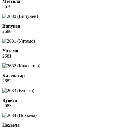
Метсола
2679
Випунен
2680
Унтамо
2681
Калеватар
2682
Вуокса
2683
Похьела