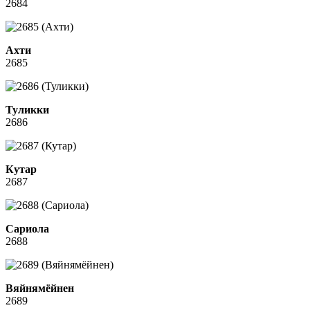
2684
Ахти
2685
Туликки
2686
Кутар
2687
Сариола
2688
Вяйнямёйнен
2689