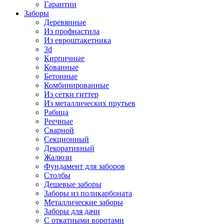
Гарантии
Заборы
Деревянные
Из профнастила
Из евроштакетника
3d
Кирпичные
Кованные
Бетонные
Комбинированные
Из сетки гиттер
Из металлических прутьев
Рабица
Реечные
Сварной
Секционный
Декоративный
Жалюзи
Фундамент для заборов
Столбы
Дешевые заборы
Заборы из поликарбоната
Металлические заборы
Заборы для дачи
С откатными воротами