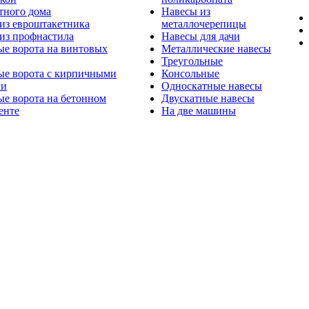
тного дома
Навесы из
из евроштакетника
металлочерепицы
из профнастила
Навесы для дачи
ые ворота на винтовых
Металлические навесы
Треугольные
ые ворота с кирпичными
Консольные
ми
Односкатные навесы
е ворота на бетонном
Двускатные навесы
енте
На две машины