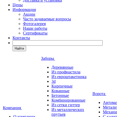
Доставка и установка
Цены
Информация
Акции
Часто задаваемые вопросы
Фотогалерея
Наши работы
Сертификаты
Контакты
Найти
Заборы
Деревянные
Из профнастила
Из евроштакетника
3d
Кирпичные
Кованные
Ворота
Бетонные
Комбинированные
Автома
Из сетки гиттер
Метали
Компания
Из металлических
Механи
прутьев
О компании
С кали