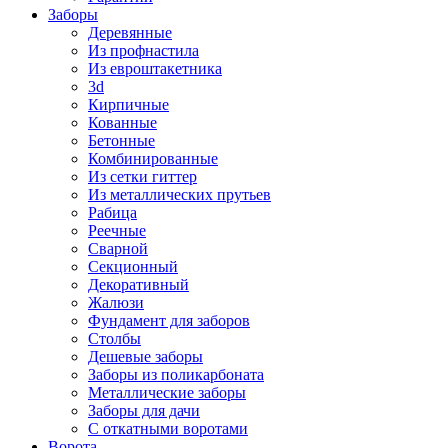
Заборы
Деревянные
Из профнастила
Из евроштакетника
3d
Кирпичные
Кованные
Бетонные
Комбинированные
Из сетки гиттер
Из металлических прутьев
Рабица
Реечные
Сварной
Секционный
Декоративный
Жалюзи
Фундамент для заборов
Столбы
Дешевые заборы
Заборы из поликарбоната
Металлические заборы
Заборы для дачи
С откатными воротами
Ворота