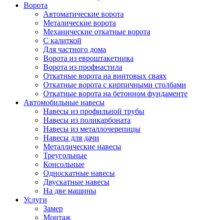
Ворота
Автоматические ворота
Металические ворота
Механические откатные ворота
С калиткой
Для частного дома
Ворота из евроштакетника
Ворота из профнастила
Откатные ворота на винтовых сваях
Откатные ворота с кирпичными столбами
Откатные ворота на бетонном фундаменте
Автомобильные навесы
Навесы из профильной трубы
Навесы из поликарбоната
Навесы из металлочерепицы
Навесы для дачи
Металлические навесы
Треугольные
Консольные
Односкатные навесы
Двускатные навесы
На две машины
Услуги
Замер
Монтаж