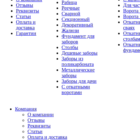
Рабица
Отзывы
Для час
Реечные
Реквизиты
Ворота 
Сварной
Статьи
Ворота 
Секционный
Оплата и
Откатн
Декоративный
доставка
сваях
Жалюзи
Гарантии
Откатн
Фундамент для
столба
заборов
Откатны
Столбы
фундам
Дешевые заборы
Заборы из
поликарбоната
Металлические
заборы
Заборы для дачи
С откатными
воротами
Компания
О компании
Отзывы
Реквизиты
Статьи
Оплата и доставка