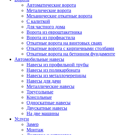
Автоматические ворота
Металические ворота
Механические откатные ворота
С калиткой
Для частного дома
Ворота из евроштакетника
Ворота из профнастила
Откатные ворота на винтовых сваях
Откатные ворота с кирпичными столбами
Откатные ворота на бетонном фундаменте
Автомобильные навесы
Навесы из профильной трубы
Навесы из поликарбоната
Навесы из металлочерепицы
Навесы для дачи
Металлические навесы
Треугольные
Консольные
Односкатные навесы
Двускатные навесы
На две машины
Услуги
Замер
Монтаж